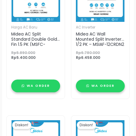
Harga AC Baru
AC Inverter
Midea AC Split
Midea AC Wall
Standard Double Gold
Mounted Split Inverter 1
Fin 1.5 PK (MSFC-
1/2 PK – MSIAF-12CRDN2
12CRN2X)
Rp
5.890.000
Rp
6.780.000
Rp
5.400.000
Rp
6.458.000
WA ORDER
WA ORDER
Harga
Harga
Harga
Harga
saat
aslinya
aslinya
saat
Diskon!
Diskon!
ini
adalah:
adalah:
ini
adalah:
Rp7.489.000.
Rp3.980.000.
adalah: