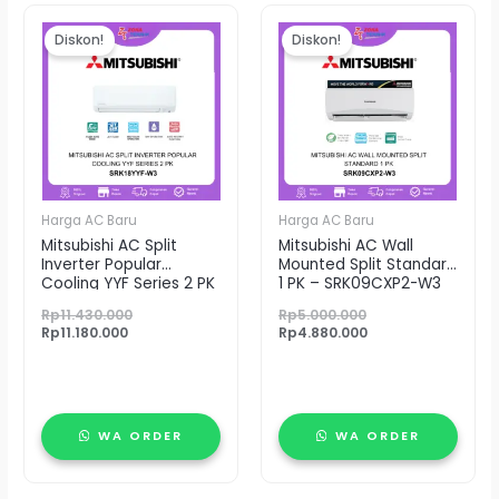
Harga
Harga
Harga
Harga
saat
aslinya
aslinya
saat
Diskon!
Diskon!
ini
adalah:
adalah:
ini
adalah:
Rp11.430.000.
Rp5.000.000.
adalah:
Rp11.180.000.
Rp4.880.000.
Harga AC Baru
Harga AC Baru
Mitsubishi AC Split
Mitsubishi AC Wall
Inverter Popular
Mounted Split Standard
Cooling YYF Series 2 PK
1 PK – SRK09CXP2-W3
SRK18YYF-W3
Rp
11.430.000
Rp
5.000.000
Rp
11.180.000
Rp
4.880.000
WA ORDER
WA ORDER