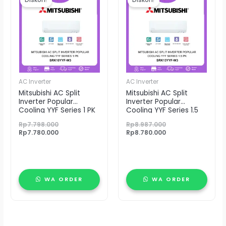
adalah:
ini
adalah:
ini
Rp7.798.000.
adalah:
Rp8.987.000.
adalah:
Rp7.780.000.
Rp8.780.000.
AC Inverter
AC Inverter
Mitsubishi AC Split
Mitsubishi AC Split
Inverter Popular
Inverter Popular
Cooling YYF Series 1 PK
Cooling YYF Series 1.5
SRK10YYF-W3
PK SRK13YYF-W3
Rp
7.798.000
Rp
8.987.000
Rp
7.780.000
Rp
8.780.000
WA ORDER
WA ORDER