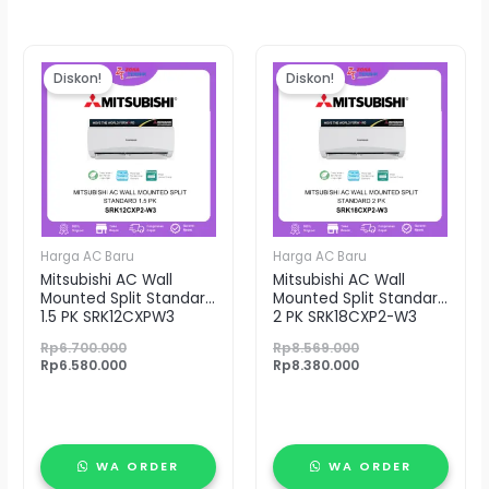
Harga
Harga
Harga
Harga
aslinya
saat
aslinya
saat
Diskon!
Diskon!
adalah:
ini
adalah:
ini
Rp6.700.000.
adalah:
Rp8.569.000.
adalah:
Rp6.580.000.
Rp8.380.000.
Harga AC Baru
Harga AC Baru
Mitsubishi AC Wall
Mitsubishi AC Wall
Mounted Split Standard
Mounted Split Standard
1.5 PK SRK12CXPW3
2 PK SRK18CXP2-W3
Rp
6.700.000
Rp
8.569.000
Rp
6.580.000
Rp
8.380.000
WA ORDER
WA ORDER