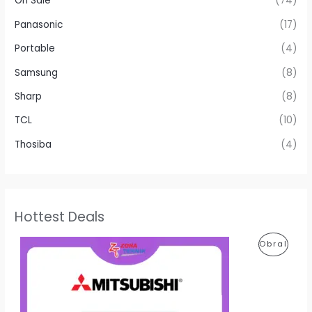
On Sale
(74)
Panasonic
(17)
Portable
(4)
Samsung
(8)
Sharp
(8)
TCL
(10)
Thosiba
(4)
Hottest Deals
H
H
P
Obral
a
a
r
r
R
g
g
a
a
O
a
s
s
a
D