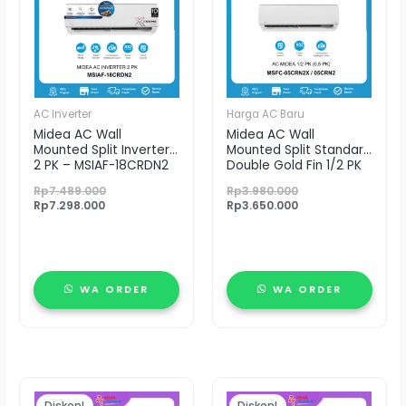
Rp7.298.000.
Rp3.650.000.
AC Inverter
Harga AC Baru
Midea AC Wall
Midea AC Wall
Mounted Split Inverter
Mounted Split Standard
2 PK – MSIAF-18CRDN2
Double Gold Fin 1/2 PK
– MSFC-05CRN2X
Rp
7.489.000
Rp
3.980.000
Rp
7.298.000
Rp
3.650.000
WA ORDER
WA ORDER
Harga
Harga
Harga
Harga
aslinya
saat
aslinya
saat
Diskon!
Diskon!