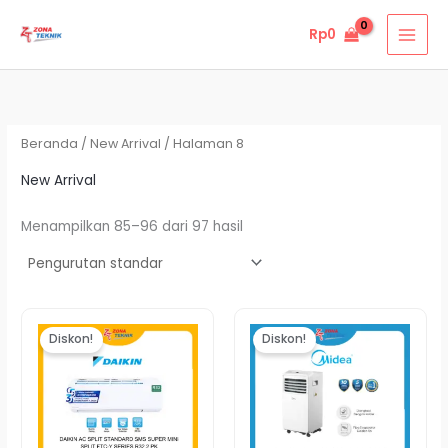
Lewati
Rp
0
ke
konten
Beranda
/
New Arrival
/ Halaman 8
New Arrival
Menampilkan 85–96 dari 97 hasil
Harga
Harga
Harga
Harga
aslinya
saat
saat
aslinya
Diskon!
Diskon!
adalah:
ini
ini
adalah:
Rp9.990.000.
adalah:
adalah:
Rp4.234.000.
Rp9.080.000.
Rp4.000.000.