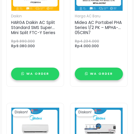
Daikin
Harga AC Baru
HARGA Daikin AC Split
Midea AC Portabel PHA
Standard SMS Super
Series 1/2 PK – MPHA-
Mini Split FTC-Y Series
05CRN7
R32 2 PK – FTC50YV14
Rp
9.990.000
Rp
4.234.000
Rp
9.080.000
Rp
4.000.000
WA ORDER
WA ORDER
Harga
Harga
Harga
Harga
aslinya
saat
aslinya
saat
Diskon!
Diskon!
adalah:
ini
adalah:
ini
Rp5.890.000.
adalah:
Rp6.780.000.
adalah:
Rp5.400.000.
Rp6.458.000.