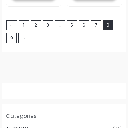
←
1
2
3
…
5
6
7
8
9
→
Categories