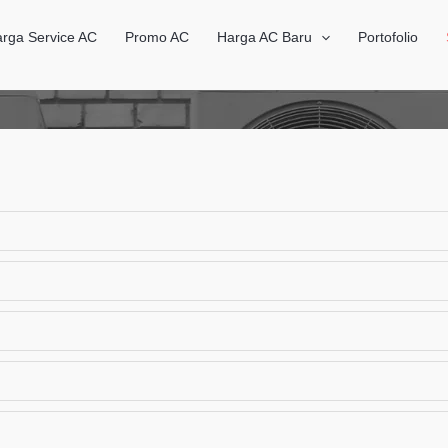
rga Service AC
Promo AC
Harga AC Baru
Portofolio