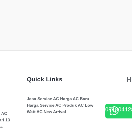
Quick Links
H
Jasa Service AC
Harga AC Baru
Harga Service AC
Produk AC Low
08180412
Watt
AC New Arrival
n AC
ri 13
ga