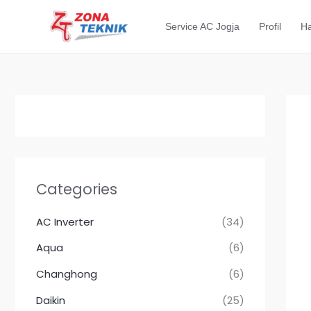
Lewati
ke
Service AC Jogja
Profil
Ha
konten
Categories
AC Inverter
(34)
Aqua
(6)
Changhong
(6)
Daikin
(25)