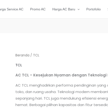
rga Service AC
Promo AC
Harga AC Baru
Portofolio
Beranda
/ TCL
TCL
AC TCL – Kesejukan Nyaman dengan Teknologi
AC TCL menghadirkan performa pendinginan yang o
toko, dan ruang usaha. Teknologi modern memba
sepanjang hari. TCL juga mendukung efisiensi energ
hemat. Berbagai pilihan kapasitas dan fitur terse