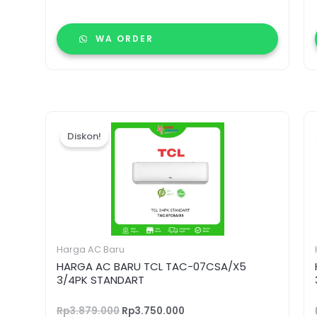
WA ORDER
Harga
Harga
aslinya
saat
Diskon!
adalah:
ini
Rp3.879.000.
adalah:
Rp3.750.000.
Harga AC Baru
HARGA AC BARU TCL TAC-07CSA/X5
3/4PK STANDART
Rp
3.879.000
Rp
3.750.000