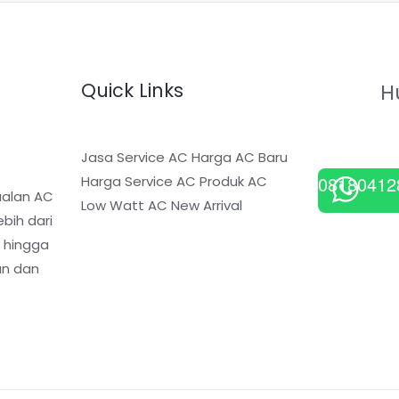
Quick Links
H
Jasa Service AC
Harga AC Baru
08180412
Harga Service AC
Produk AC
ualan AC
Low Watt
AC New Arrival
bih dari
, hingga
an dan