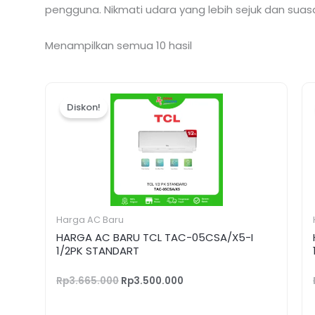
pengguna. Nikmati udara yang lebih sejuk dan sua
Menampilkan semua 10 hasil
Harga
Harga
aslinya
saat
Diskon!
adalah:
ini
Rp3.665.000.
adalah:
Rp3.500.000.
Harga AC Baru
HARGA AC BARU TCL TAC-05CSA/X5-I
1/2PK STANDART
Rp
3.665.000
Rp
3.500.000