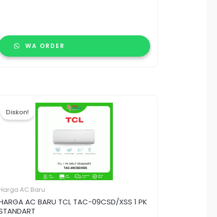
WA ORDER
Harga
Harga
aslinya
saat
Diskon!
adalah:
ini
Rp4.475.000.
adalah:
Rp4.200.000.
Harga AC Baru
HARGA AC BARU TCL TAC-09CSD/XSS 1 PK
STANDART