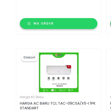
WA ORDER
Harga
Harga
aslinya
saat
Diskon!
adalah:
ini
Rp4.129.000.
adalah:
Rp3.835.000.
Harga AC Baru
HARGA AC BARU TCL TAC-09CSA/X5-I 1PK
STANDART