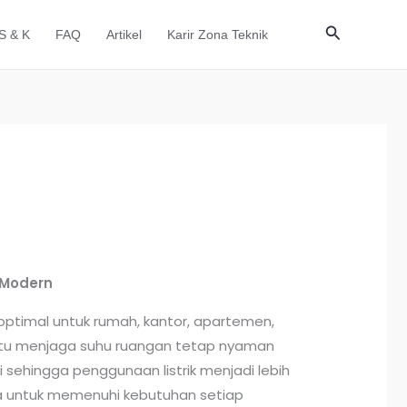
Cari
S & K
FAQ
Artikel
Karir Zona Teknik
 Modern
ptimal untuk rumah, kantor, apartemen,
ntu menjaga suhu ruangan tetap nyaman
i sehingga penggunaan listrik menjadi lebih
dia untuk memenuhi kebutuhan setiap