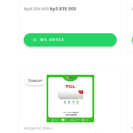
Rp
4.129.000
Rp
3.835.000
WA ORDER
Harga
Harga
aslinya
saat
Diskon!
adalah:
ini
Rp5.535.000.
adalah:
Rp5.150.000.
Harga AC Baru