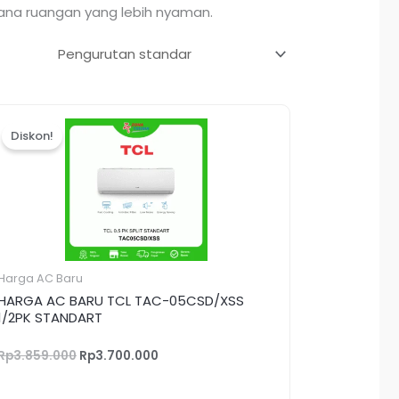
sana ruangan yang lebih nyaman.
Harga
Harga
aslinya
saat
Diskon!
adalah:
ini
Rp3.859.000.
adalah:
Rp3.700.000.
Harga AC Baru
HARGA AC BARU TCL TAC-05CSD/XSS
1/2PK STANDART
Rp
3.859.000
Rp
3.700.000