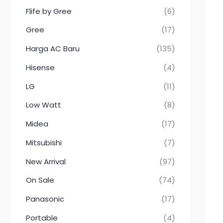
Flife by Gree
(6)
Gree
(17)
Harga AC Baru
(135)
Hisense
(4)
LG
(11)
Low Watt
(8)
Midea
(17)
Mitsubishi
(7)
New Arrival
(97)
On Sale
(74)
Panasonic
(17)
Portable
(4)