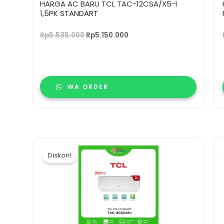
HARGA AC BARU TCL TAC-12CSA/X5-I
1,5PK STANDART
Rp
5.535.000
Rp
5.150.000
WA ORDER
Harga
Harga
aslinya
saat
Diskon!
adalah:
ini
Rp6.795.000.
adalah:
Rp6.440.000.