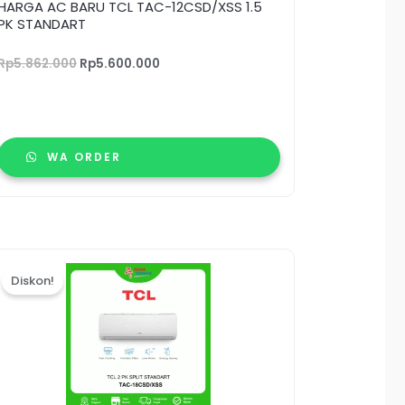
HARGA AC BARU TCL TAC-12CSD/XSS 1.5
PK STANDART
Rp
5.862.000
Rp
5.600.000
WA ORDER
Harga
Harga
aslinya
saat
Diskon!
adalah:
ini
Rp7.126.000.
adalah:
Rp6.950.000.