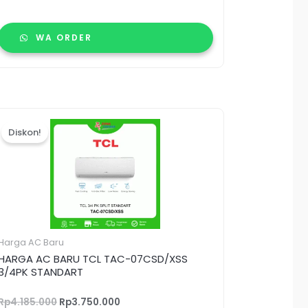
WA ORDER
Harga
Harga
aslinya
saat
Diskon!
adalah:
ini
Rp4.185.000.
adalah:
Rp3.750.000.
Harga AC Baru
HARGA AC BARU TCL TAC-07CSD/XSS
3/4PK STANDART
Rp
4.185.000
Rp
3.750.000