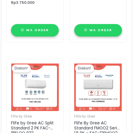
Rp
3.750.000
WA ORDER
WA ORDER
Harga
Harga
Harga
Harga
aslinya
saat
aslinya
saat
Diskon!
Diskon!
adalah:
ini
adalah:
ini
Rp7.000.000.
adalah:
Rp5.678.000.
adalah:
Rp6.829.000.
Rp5.400.000.
Flife by Gree
Flife by Gree
Flife by Gree AC Split
Flife By Gree AC
Standard 2 PK FAC-
Standard FMOO2 Series