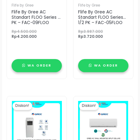
Flife by Gree
Flife by Gree
Flife By Gree AC
Flife By Gree AC
Standart FLOO Series 1
Standart FLOO Series
PK – FAC-09FLOO
1/2 PK – FAC-05FLOO
Rp
4.500.000
Rp
3.987.000
Rp
4.200.000
Rp
3.720.000
WA ORDER
WA ORDER
Harga
Harga
Harga
Harg
aslinya
saat
aslinya
saat
Diskon!
Diskon!
adalah:
ini
adalah:
ini
Rp4.780.000.
adalah:
Rp5.261.000.
adala
Rp4.040.000.
Rp4.8