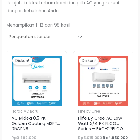
Jelajahi koleksi terbaru kami dan pilih AC yang sesuai
dengan kebutuhan Anda.
Menampilkan 1–12 dari 98 hasil
Harga
Harga
Harga
Harg
aslinya
saat
aslinya
saat
Diskon!
Diskon!
adalah:
ini
adalah:
ini
Rp3.899.000.
adalah:
Rp5.015.000.
adala
Rp3.750.000.
Rp4.9
Harga AC Baru
Flife by Gree
AC Midea 0,5 PK
Flife By Gree AC Low
Golden Coating MSFT-
Watt 3/4 PK FLOO
05CRN8
Series – FAC-07FLOO
Rp
3.899.000
Rp
5.015.000
Rp
4.950.000