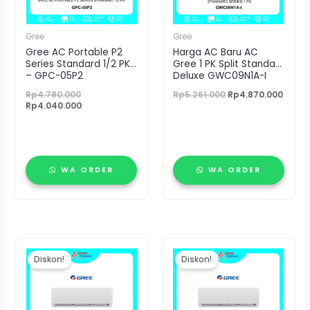
Gree
Gree
Gree AC Portable P2
Harga AC Baru AC
Series Standard 1/2 PK
Gree 1 PK Split Standart
– GPC-05P2
Deluxe GWC09N1A-I
Rp
4.780.000
Rp
5.261.000
Rp
4.870.000
Rp
4.040.000
WA ORDER
WA ORDER
Harga
Harga
Harga
Harg
aslinya
saat
aslinya
saat
Diskon!
Diskon!
adalah:
ini
adalah:
ini
Rp6.820.000.
adalah:
Rp4.360.000.
adala
Rp6.350.000.
Rp4.1