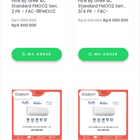
Flife By Gree AC
Flife By Gree AC
Standard FMOO2 Series
Standard FMOO2 Series
2 PK – FAC-18FMOO2
3/4 PK – FAC-
07FMOO2
Rp
7.000.000
Rp
4.210.000
Rp
4.000.000
Rp
6.900.000
WA ORDER
WA ORDER
Harga
Harga
Harga
Harga
aslinya
saat
aslinya
saat
Diskon!
Diskon!
adalah:
ini
adalah:
ini
Rp4.500.000.
adalah:
Rp3.987.000.
adalah:
Rp4.200.000.
Rp3.720.000.