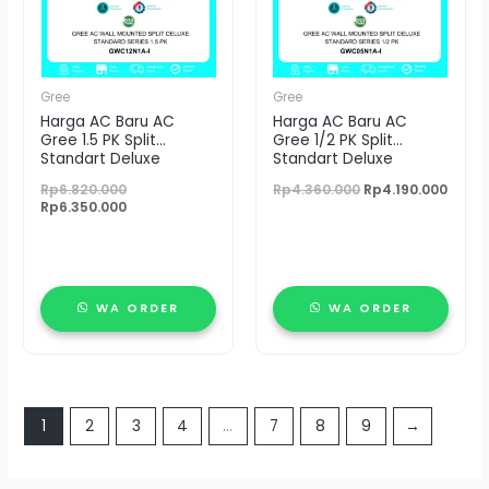
Gree
Gree
Harga AC Baru AC
Harga AC Baru AC
Gree 1.5 PK Split
Gree 1/2 PK Split
Standart Deluxe
Standart Deluxe
GWC12N1A-I
GWC05N1A-I
Rp
6.820.000
Rp
4.360.000
Rp
4.190.000
Rp
6.350.000
WA ORDER
WA ORDER
1
2
3
4
…
7
8
9
→