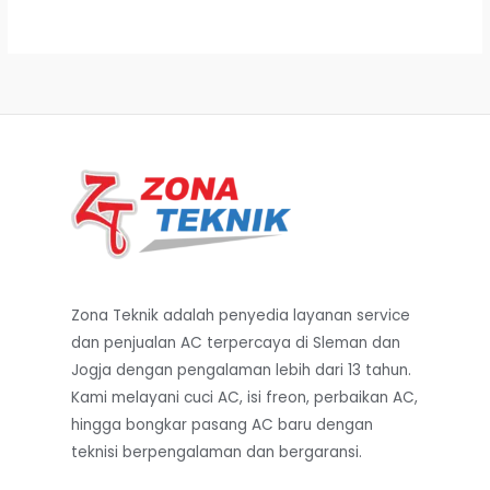
8
8
D
7
0
.
.
I
0
0
0
0
S
0
0
.
.
K
O
N
Zona Teknik adalah penyedia layanan service
dan penjualan AC terpercaya di Sleman dan
Jogja dengan pengalaman lebih dari 13 tahun.
Kami melayani cuci AC, isi freon, perbaikan AC,
hingga bongkar pasang AC baru dengan
teknisi berpengalaman dan bergaransi.