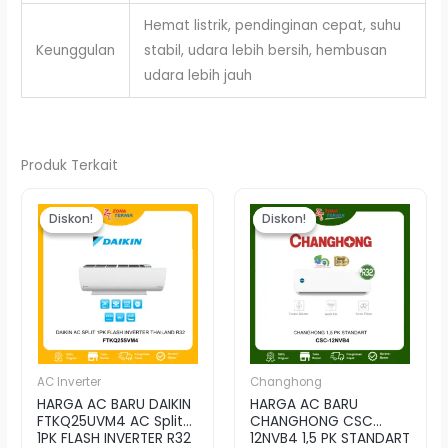
Hemat listrik, pendinginan cepat, suhu
Keunggulan
stabil, udara lebih bersih, hembusan
udara lebih jauh
Produk Terkait
Harga
Harga
Harga
Harga
aslinya
saat
aslinya
saat
Diskon!
Diskon!
Diskon!
Diskon!
adalah:
ini
adalah:
ini
Rp6.540.000.
adalah:
Rp5.540.000.
adalah:
Rp6.400.000.
Rp5.350.000.
AC Inverter
Changhong
HARGA AC BARU DAIKIN
HARGA AC BARU
FTKQ25UVM4 AC Split
CHANGHONG CSC
1PK FLASH INVERTER R32
12NVB4 1,5 PK STANDART