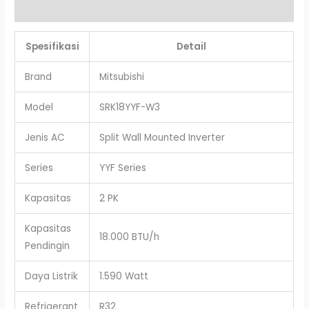
Ulasan (0)
Spesifikasi
Detail
Brand
Mitsubishi
Model
SRK18YYF-W3
Jenis AC
Split Wall Mounted Inverter
Series
YYF Series
Kapasitas
2 PK
Kapasitas
18.000 BTU/h
Pendingin
Daya Listrik
1.590 Watt
Refrigerant
R32