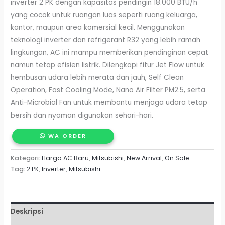
inverter 2 PK dengan kapasitas pendingin 18.000 BTU/h
yang cocok untuk ruangan luas seperti ruang keluarga,
kantor, maupun area komersial kecil. Menggunakan
teknologi inverter dan refrigerant R32 yang lebih ramah
lingkungan, AC ini mampu memberikan pendinginan cepat
namun tetap efisien listrik. Dilengkapi fitur Jet Flow untuk
hembusan udara lebih merata dan jauh, Self Clean
Operation, Fast Cooling Mode, Nano Air Filter PM2.5, serta
Anti-Microbial Fan untuk membantu menjaga udara tetap
bersih dan nyaman digunakan sehari-hari.
WA ORDER
Kategori:
Harga AC Baru
,
Mitsubishi
,
New Arrival
,
On Sale
Tag:
2 PK
,
Inverter
,
Mitsubishi
Deskripsi