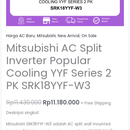
Harga AC Baru
,
Mitsubishi
,
New Arrival
,
On Sale
Mitsubishi AC Split
Inverter Popular
Cooling YYF Series 2
PK SRK18YYF-W3
Rp
11.430.000
Rp
11.180.000
+ Free Shipping
Deskripsi singkat:
Mitsubishi SRK18YYF-W3 adalah AC split wall mounted