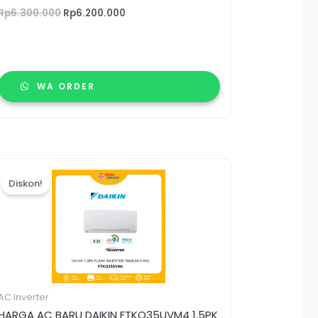
Rp
6.300.000
Rp
6.200.000
WA ORDER
Harga
Harga
aslinya
saat
Diskon!
adalah:
ini
Rp8.300.000.
adalah:
Rp8.120.000.
AC Inverter
HARGA AC BARU DAIKIN FTKQ35UVM4 1,5PK