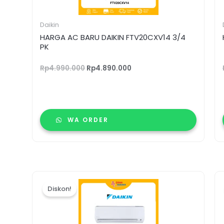
Daikin
HARGA AC BARU DAIKIN FTV20CXV14 3/4
PK
Rp
4.990.000
Rp
4.890.000
WA ORDER
Harga
Harga
aslinya
saat
Diskon!
adalah:
ini
Rp11.900.000.
adalah:
Rp11.170.000.