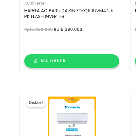
AC Inverter
HARGA AC BARU DAIKIN FTKQ60UVM4 2,5
PK FLASH INVERTER
Rp
15.830.000
Rp
15.390.000
WA ORDER
Harga
Harga
aslinya
saat
Diskon!
adalah:
ini
Rp4.990.000.
adalah:
Rp4.890.000.