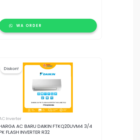
WA ORDER
Harga
Harga
aslinya
saat
Diskon!
adalah:
ini
Rp6.300.000.
adalah:
Rp6.200.000.
AC Inverter
HARGA AC BARU DAIKIN FTKQ20UVM4 3/4
PK FLASH INVERTER R32