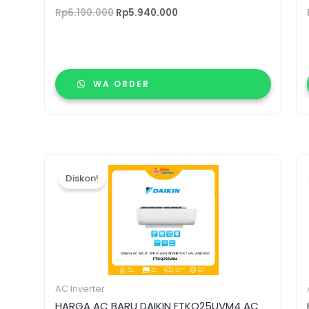
Rp
6.190.000
Rp
5.940.000
WA ORDER
Harga
Harga
aslinya
saat
Diskon!
adalah:
ini
Rp6.540.000.
adalah:
Rp6.400.000.
AC Inverter
HARGA AC BARU DAIKIN FTKQ25UVM4 AC