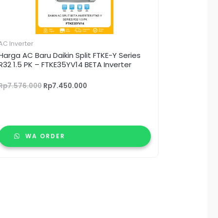
AC Inverter
Harga AC Baru Daikin Split FTKE-Y Series
R32 1.5 PK – FTKE35YV14 BETA Inverter
Rp
7.576.000
Rp
7.450.000
WA ORDER