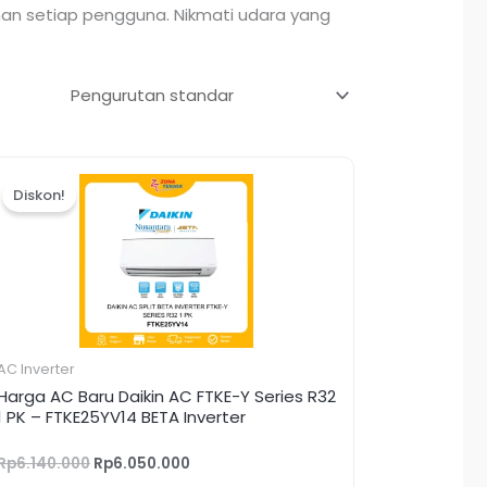
han setiap pengguna. Nikmati udara yang
Harga
Harga
aslinya
saat
Diskon!
adalah:
ini
Rp6.140.000.
adalah:
Rp6.050.000.
AC Inverter
Harga AC Baru Daikin AC FTKE-Y Series R32
1 PK – FTKE25YV14 BETA Inverter
Rp
6.140.000
Rp
6.050.000