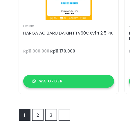
Daikin
HARGA AC BARU DAIKIN FTV60CXV14 2.5 PK
Rp
11.900.000
Rp
11.170.000
WA ORDER
1
2
3
→