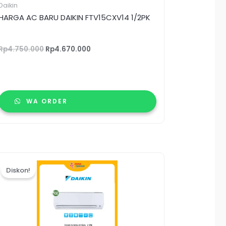
Daikin
HARGA AC BARU DAIKIN FTV15CXV14 1/2PK
Rp
4.750.000
Rp
4.670.000
WA ORDER
Harga
Harga
aslinya
saat
Diskon!
adalah:
ini
Rp8.500.000.
adalah:
Rp8.290.000.