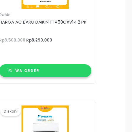
Daikin
HARGA AC BARU DAIKIN FTV50CXV14 2 PK
Rp
8.500.000
Rp
8.290.000
WA ORDER
Harga
Harga
aslinya
saat
Diskon!
adalah:
ini
Rp7.576.000.
adalah:
Rp7.450.000.