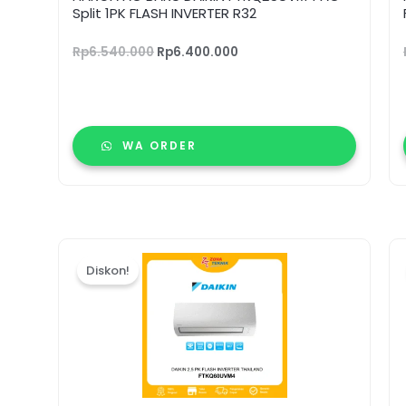
Split 1PK FLASH INVERTER R32
Rp
6.540.000
Rp
6.400.000
WA ORDER
Harga
Harga
aslinya
saat
Diskon!
adalah:
ini
Rp15.830.000.
adalah:
Rp15.390.000.