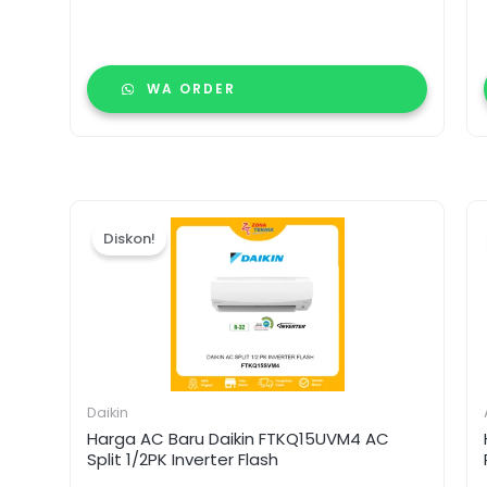
WA ORDER
Harga
Harga
aslinya
saat
Diskon!
adalah:
ini
Rp6.190.000.
adalah:
Rp5.940.000.
Daikin
Harga AC Baru Daikin FTKQ15UVM4 AC
Split 1/2PK Inverter Flash