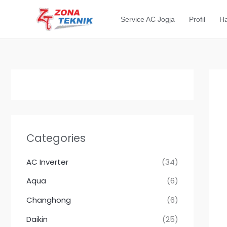
Lewati
ke
Service AC Jogja
Profil
Ha
konten
Categories
AC Inverter
(34)
Aqua
(6)
Changhong
(6)
Daikin
(25)