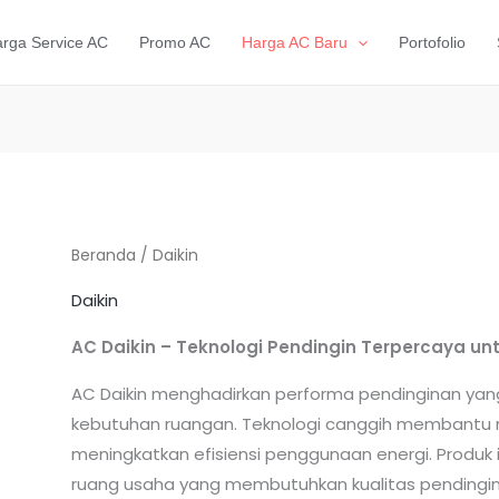
rga Service AC
Promo AC
Harga AC Baru
Portofolio
Beranda
/ Daikin
Daikin
AC Daikin – Teknologi Pendingin Terpercaya 
AC Daikin menghadirkan performa pendinginan yang
kebutuhan ruangan. Teknologi canggih membantu m
meningkatkan efisiensi penggunaan energi. Produk 
ruang usaha yang membutuhkan kualitas pendingin