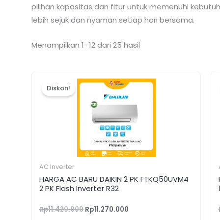
pilihan kapasitas dan fitur untuk memenuhi kebutu
lebih sejuk dan nyaman setiap hari bersama.
Menampilkan 1–12 dari 25 hasil
Harga
Harga
aslinya
saat
Diskon!
adalah:
ini
Rp11.420.000.
adalah:
Rp11.270.000.
AC Inverter
HARGA AC BARU DAIKIN 2 PK FTKQ50UVM4
2 PK Flash Inverter R32
Rp
11.420.000
Rp
11.270.000