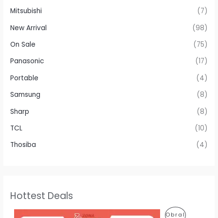
Mitsubishi
(7)
New Arrival
(98)
On Sale
(75)
Panasonic
(17)
Portable
(4)
Samsung
(8)
Sharp
(8)
TCL
(10)
Thosiba
(4)
Hottest Deals
H
H
P
Obral