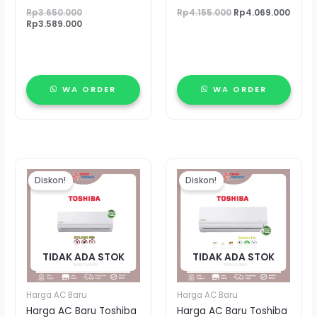
Rp
3.650.000
Rp
4.155.000
Rp
4.069.000
Rp
3.589.000
WA ORDER
WA ORDER
Harga
Harga
Harga
Harga
aslinya
saat
aslinya
saat
Diskon!
Diskon!
adalah:
ini
adalah:
ini
Rp5.325.000.
adalah:
Rp6.895.000.
adalah:
Rp5.200.000.
Rp6.665.000.
TIDAK ADA STOK
TIDAK ADA STOK
Harga AC Baru
Harga AC Baru
Harga AC Baru Toshiba
Harga AC Baru Toshiba