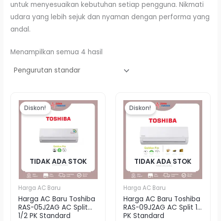
untuk menyesuaikan kebutuhan setiap pengguna. Nikmati
udara yang lebih sejuk dan nyaman dengan performa yang
andal.
Menampilkan semua 4 hasil
Harga
Harga
Harga
Harg
aslinya
saat
aslinya
saat
Diskon!
Diskon!
adalah:
ini
adalah:
ini
Rp3.650.000.
adalah:
Rp4.155.000.
adala
Rp3.589.000.
Rp4.0
TIDAK ADA STOK
TIDAK ADA STOK
Harga AC Baru
Harga AC Baru
Harga AC Baru Toshiba
Harga AC Baru Toshiba
RAS-05J2AG AC Split
RAS-09J2AG AC Split 1
1/2 PK Standard
PK Standard