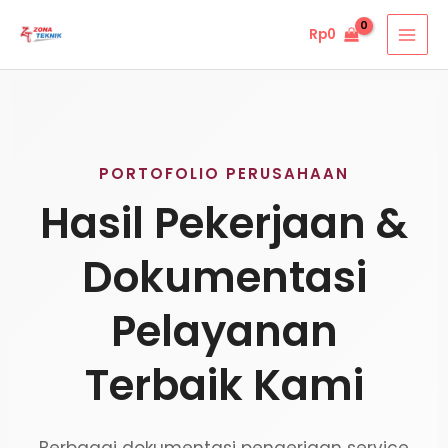
Lewati
Rp
0
ke
konten
PORTOFOLIO PERUSAHAAN
Hasil Pekerjaan &
Dokumentasi
Pelayanan
Terbaik Kami