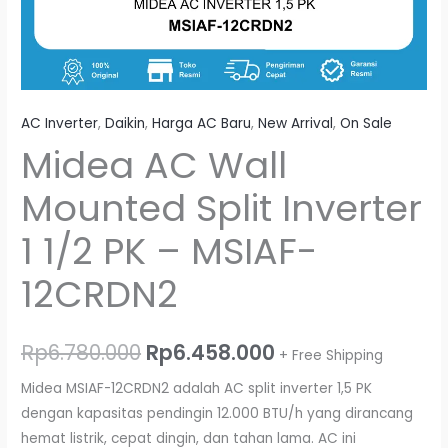
AC Inverter
,
Daikin
,
Harga AC Baru
,
New Arrival
,
On Sale
Midea AC Wall
Mounted Split Inverter
1 1/2 PK – MSIAF-
12CRDN2
Rp
6.780.000
Rp
6.458.000
+ Free Shipping
Midea MSIAF-12CRDN2 adalah AC split inverter 1,5 PK
dengan kapasitas pendingin 12.000 BTU/h yang dirancang
hemat listrik, cepat dingin, dan tahan lama. AC ini