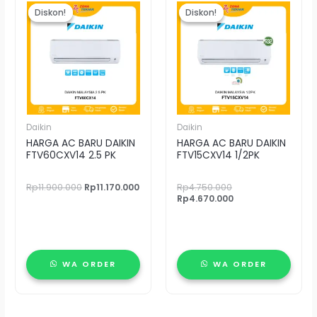
aslinya
saat
aslinya
saat
Diskon!
Diskon!
Diskon!
Diskon!
adalah:
ini
adalah:
ini
Rp11.900.000.
adalah:
Rp4.750.000.
adalah:
Rp11.170.000.
Rp4.670.000.
Daikin
Daikin
HARGA AC BARU DAIKIN
HARGA AC BARU DAIKIN
FTV60CXV14 2.5 PK
FTV15CXV14 1/2PK
Rp
11.900.000
Rp
11.170.000
Rp
4.750.000
Rp
4.670.000
WA ORDER
WA ORDER