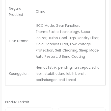
Negara
China
Produksi
iECO Mode, Gear Function,
ThermoStatic Technology, Super
Ionizer, Turbo Cool, High Density Filter,
Fitur Utama
Cold Catalyst Filter, Low Voltage
Protection, Self Cleaning, Sleep Mode,
Auto Restart, U Bend Coating
Hemat listrik, pendinginan cepat, suhu
Keunggulan
lebih stabil, udara lebih bersih,
perlindungan anti korosi
Produk Terkait
Harga
Harga
Harga
Harga