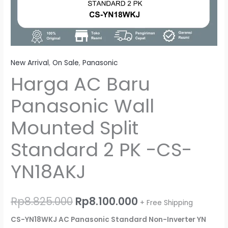
YN18AKJ
New Arrival
,
On Sale
,
Panasonic
Harga AC Baru
Panasonic Wall
Mounted Split
Standard 2 PK -CS-
YN18AKJ
Rp
8.825.000
Rp
8.100.000
+ Free Shipping
CS-YN18WKJ AC Panasonic Standard Non-Inverter YN