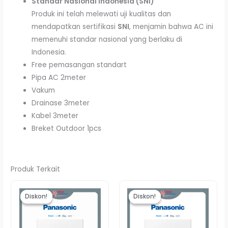
Standar Nasional Indonesia (SNI)
Produk ini telah melewati uji kualitas dan
mendapatkan sertifikasi
SNI
, menjamin bahwa AC ini
memenuhi standar nasional yang berlaku di
Indonesia.
Free pemasangan standart
Pipa AC 2meter
Vakum
Drainase 3meter
Kabel 3meter
Breket Outdoor 1pcs
Produk Terkait
Harga
Harga
Harga
Harga
aslinya
saat
aslinya
saat
Diskon!
Diskon!
Diskon!
Diskon!
adalah:
ini
adalah:
ini
Rp5.290.000.
adalah:
Rp8.850.000.
adalah:
Rp4.710.000.
Rp8.565.000.