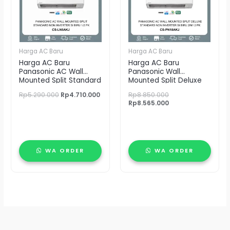
Harga AC Baru
Harga AC Baru
Harga AC Baru
Harga AC Baru
Panasonic AC Wall
Panasonic Wall
Mounted Split Standard
Mounted Split Deluxe
si-BiRU 1/2 PK – CS-
Standard Non Inverter
Rp
5.290.000
Rp
4.710.000
Rp
8.850.000
LN5AKJ
Si Biru 2in1 2 PK – CS-
Rp
8.565.000
PN18AKJ
WA ORDER
WA ORDER