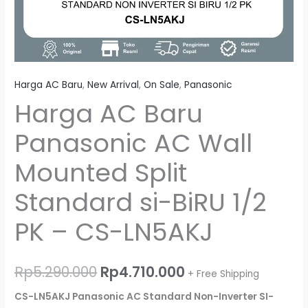
PK
-
CS-
LN5AKJ
Harga AC Baru
,
New Arrival
,
On Sale
,
Panasonic
Harga AC Baru
Panasonic AC Wall
Mounted Split
Standard si-BiRU 1/2
PK – CS-LN5AKJ
Rp
5.290.000
Rp
4.710.000
+ Free Shipping
CS-LN5AKJ Panasonic AC Standard Non-Inverter SI-