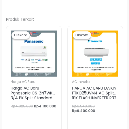
Produk Terkait
Harga
Harga
Harga
Harga
aslinya
saat
aslinya
saat
Diskon!
Diskon!
Diskon!
Diskon!
adalah:
ini
adalah:
ini
Rp4.325.000.
adalah:
Rp6.540.000.
adalah:
Rp4.100.000.
Rp6.400.000.
Harga AC Baru
AC Inverter
Harga AC Baru
HARGA AC BARU DAIKIN
Panasonic CS-ZN7WKP
FTKQ25UVM4 AC Split
3/4 PK Split Standard
1PK FLASH INVERTER R32
Turbo
Rp
4.325.000
Rp
4.100.000
Rp
6.540.000
Rp
6.400.000