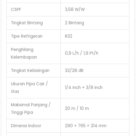
CSPF
3,58 W/W
Tingkat Bintang
2 Bintang
Tipe Refrigeran
R32
Penghilang
0,9 L/h / 1,9 Pt/h
Kelembapan
Tingkat Kebisingan
32/28 dB
Ukuran Pipa Cair /
1/4 inch + 3/8 inch
Gas
Maksimal Panjang /
20 m / 10 m
Tinggi Pipa
Dimensi Indoor
290 × 765 × 214 mm