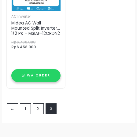
AC Inverter
Midea AC Wall
Mounted Split Inverter 1
1/2 PK – MSIAF-12CRDN2
Rp
6.780.000
Rp
6.458.000
WA ORDER
←
1
2
3