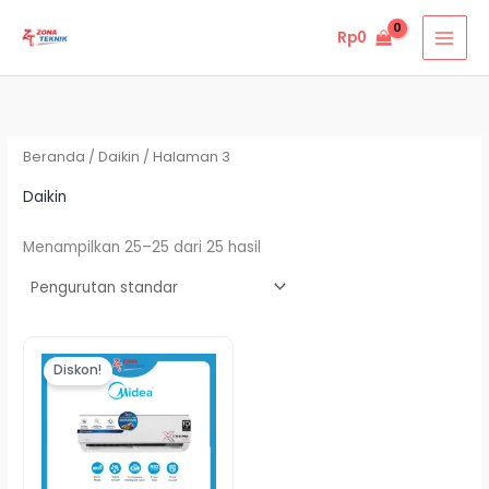
Lewati
Rp
0
ke
konten
Beranda
/
Daikin
/ Halaman 3
Daikin
Menampilkan 25–25 dari 25 hasil
Harga
Harga
aslinya
saat
Diskon!
adalah:
ini
Rp6.780.000.
adalah:
Rp6.458.000.