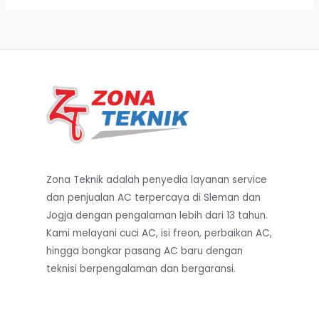
.
.
I
0
0
0
0
S
0
0
.
.
K
O
N
Zona Teknik adalah penyedia layanan service
dan penjualan AC terpercaya di Sleman dan
Jogja dengan pengalaman lebih dari 13 tahun.
Kami melayani cuci AC, isi freon, perbaikan AC,
hingga bongkar pasang AC baru dengan
teknisi berpengalaman dan bergaransi.