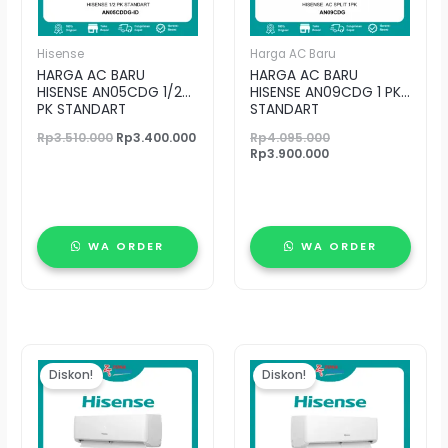
Hisense
Harga AC Baru
HARGA AC BARU
HARGA AC BARU
HISENSE AN05CDG 1/2
HISENSE AN09CDG 1 PK
PK STANDART
STANDART
Rp
3.510.000
Rp
3.400.000
Rp
4.095.000
Rp
3.900.000
WA ORDER
WA ORDER
Harga
Harga
Harga
Harga
aslinya
saat
saat
aslinya
Diskon!
Diskon!
adalah:
ini
ini
adalah:
Rp5.500.000.
adalah:
adalah:
Rp6.340.000.
Rp5.250.000.
Rp6.250.000.