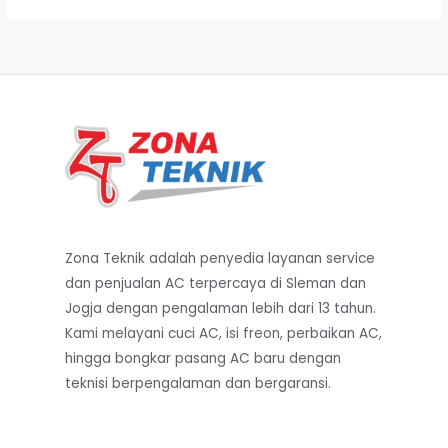
.
.
I
0
0
0
0
S
0
0
.
.
K
O
N
Zona Teknik adalah penyedia layanan service
dan penjualan AC terpercaya di Sleman dan
Jogja dengan pengalaman lebih dari 13 tahun.
Kami melayani cuci AC, isi freon, perbaikan AC,
hingga bongkar pasang AC baru dengan
teknisi berpengalaman dan bergaransi.