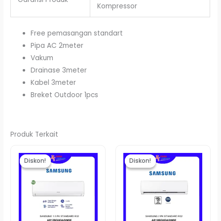
Kompressor
Free pemasangan standart
Pipa AC 2meter
Vakum
Drainase 3meter
Kabel 3meter
Breket Outdoor 1pcs
Produk Terkait
Harga
Harga
Harga
Harg
aslinya
saat
aslinya
saat
Diskon!
Diskon!
Diskon!
Diskon!
adalah:
ini
adalah:
ini
Rp6.230.000.
adalah:
Rp7.920.000.
adala
Rp5.800.000.
Rp7.5