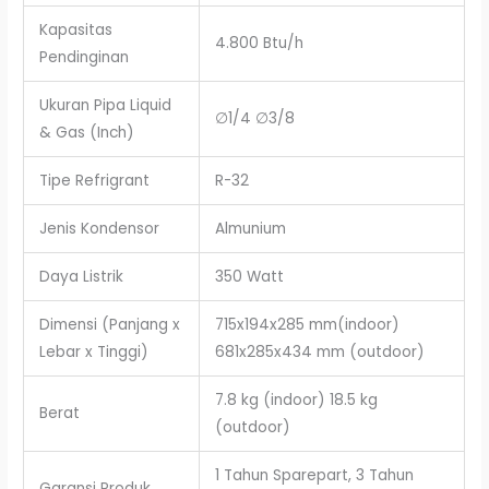
Kapasitas
4.800 Btu/h
Pendinginan
Ukuran Pipa Liquid
∅1/4 ∅3/8
& Gas (Inch)
Tipe Refrigrant
R-32
Jenis Kondensor
Almunium
Daya Listrik
350 Watt
Dimensi (Panjang x
715x194x285 mm(indoor)
Lebar x Tinggi)
681x285x434 mm (outdoor)
7.8 kg (indoor) 18.5 kg
Berat
(outdoor)
1 Tahun Sparepart, 3 Tahun
Garansi Produk