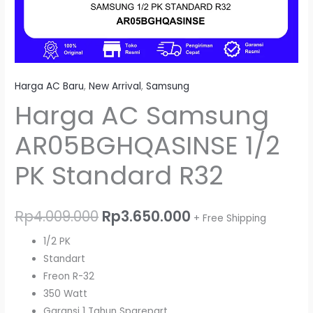
Harga AC Baru
,
New Arrival
,
Samsung
Harga AC Samsung
AR05BGHQASINSE 1/2
PK Standard R32
Rp
4.009.000
Rp
3.650.000
+ Free Shipping
1/2 PK
Standart
Freon R-32
350 Watt
Garansi 1 Tahun Sparepart