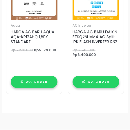
Aqua
AC Inverter
HARGA AC BARU AQUA
HARGA AC BARU DAIKIN
AQA-KR12AHQ 1,5PK
FTKQ25UVM4 AC Split
STANDART
1PK FLASH INVERTER R32
Rp
5.278.000
Rp
5.179.000
Rp
6.540.000
Rp
6.400.000
WA ORDER
WA ORDER