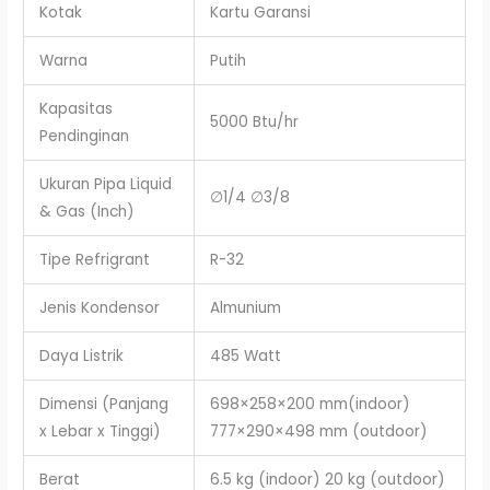
Kotak
Kartu Garansi
Warna
Putih
Kapasitas
5000 Btu/hr
Pendinginan
Ukuran Pipa Liquid
∅1/4 ∅3/8
& Gas (Inch)
Tipe Refrigrant
R-32
Jenis Kondensor
Almunium
Daya Listrik
485 Watt
Dimensi (Panjang
698×258×200 mm(indoor)
x Lebar x Tinggi)
777×290×498 mm (outdoor)
Berat
6.5 kg (indoor) 20 kg (outdoor)