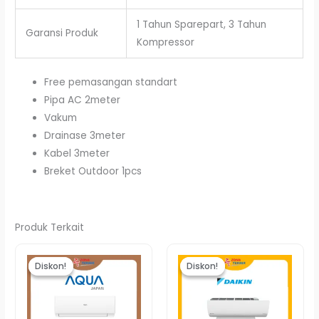
1 Tahun Sparepart, 3 Tahun
Garansi Produk
Kompressor
Free pemasangan standart
Pipa AC 2meter
Vakum
Drainase 3meter
Kabel 3meter
Breket Outdoor 1pcs
Produk Terkait
Harga
Harga
Harga
Harga
aslinya
saat
aslinya
saat
Diskon!
Diskon!
Diskon!
Diskon!
adalah:
ini
adalah:
ini
Rp5.278.000.
adalah:
Rp6.540.000.
adalah:
Rp5.179.000.
Rp6.400.000.