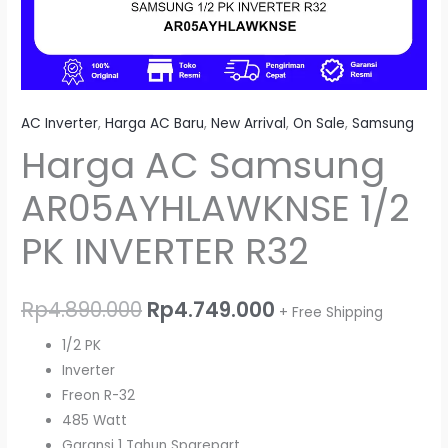
AC Inverter
,
Harga AC Baru
,
New Arrival
,
On Sale
,
Samsung
Harga AC Samsung
AR05AYHLAWKNSE 1/2
PK INVERTER R32
Rp
4.890.000
Rp
4.749.000
+ Free Shipping
1/2 PK
Inverter
Freon R-32
485 Watt
Garansi 1 Tahun Sparepart