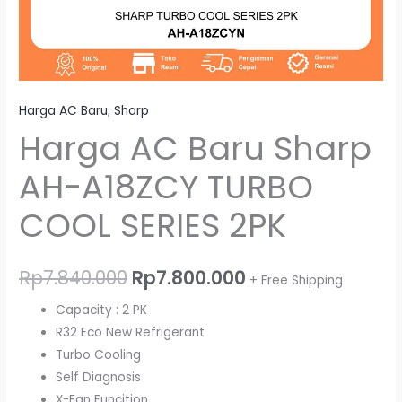
Harga AC Baru
,
Sharp
Harga AC Baru Sharp
AH-A18ZCY TURBO
COOL SERIES 2PK
Rp
7.840.000
Rp
7.800.000
+ Free Shipping
Capacity : 2 PK
R32 Eco New Refrigerant
Turbo Cooling
Self Diagnosis
X-Fan Funcition