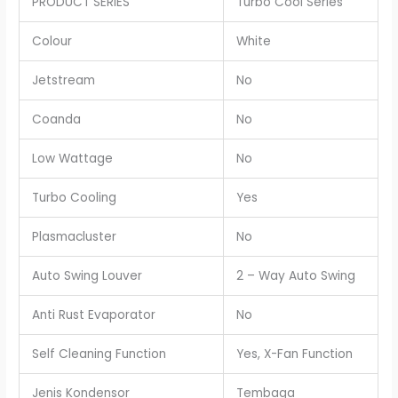
PRODUCT SERIES
Turbo Cool Series
Colour
White
Jetstream
No
Coanda
No
Low Wattage
No
Turbo Cooling
Yes
Plasmacluster
No
Auto Swing Louver
2 – Way Auto Swing
Anti Rust Evaporator
No
Self Cleaning Function
Yes, X-Fan Function
Jenis Kondensor
Tembaga