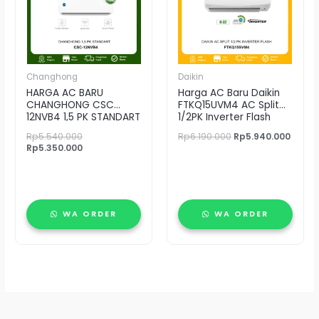
Changhong
Daikin
HARGA AC BARU
Harga AC Baru Daikin
CHANGHONG CSC
FTKQ15UVM4 AC Split
12NVB4 1,5 PK STANDART
1/2PK Inverter Flash
Rp
5.540.000
Rp
6.190.000
Rp
5.940.000
Rp
5.350.000
WA ORDER
WA ORDER