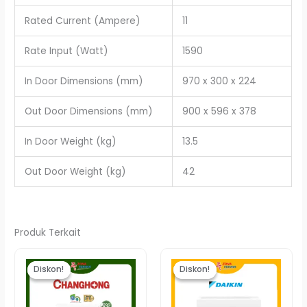
Rated Current (Ampere)
11
Rate Input (Watt)
1590
In Door Dimensions (mm)
970 x 300 x 224
Out Door Dimensions (mm)
900 x 596 x 378
In Door Weight (kg)
13.5
Out Door Weight (kg)
42
Produk Terkait
Harga
Harga
Harga
Harg
aslinya
saat
aslinya
saat
Diskon!
Diskon!
Diskon!
Diskon!
adalah:
ini
adalah:
ini
Rp5.540.000.
adalah:
Rp6.190.000.
adala
Rp5.350.000.
Rp5.9