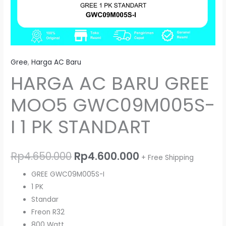
Gree
,
Harga AC Baru
HARGA AC BARU GREE
MOO5 GWC09M005S-
I 1 PK STANDART
Rp
4.650.000
Rp
4.600.000
+ Free Shipping
GREE GWC09M005S-I
1 PK
Standar
Freon R32
800 Watt