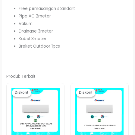
Free pemasangan standart
Pipa AC 2meter
Vakum
Drainase 3meter
Kabel 3meter
Breket Outdoor 1pcs
Produk Terkait
Harga
Harga
Harga
Harga
aslinya
saat
aslinya
saat
Diskon!
Diskon!
Diskon!
Diskon!
adalah:
ini
adalah:
ini
Rp4.360.000.
adalah:
Rp8.420.000.
adala
Rp4.190.000.
Rp8.15