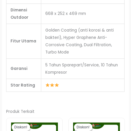
Dimensi
668 x 252 x 469 mm
Outdoor
Golden Coating (anti korosi & anti
bakteri), Hyper Graphene Anti-
Fitur Utama
Corrosive Coating, Dual Filtration,
Turbo Mode
5 Tahun Sparepart/Service, 10 Tahun
Garansi
Kompresor
Star Rating
Produk Terkait
Harga
Harga
Harga
Harga
aslinya
saat
aslinya
saat
Diskon!
Diskon!
Diskon!
Diskon!
adalah:
ini
adalah:
ini