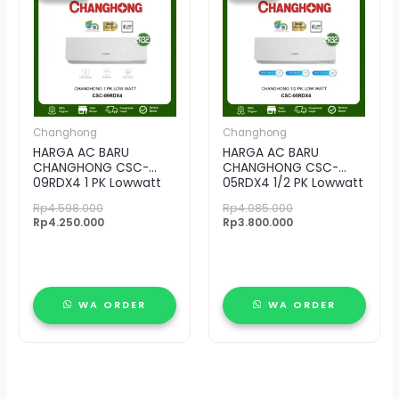
Rp4.598.000.
adalah:
Rp4.085.000.
adalah:
Rp4.250.000.
Rp3.800.000.
Changhong
Changhong
HARGA AC BARU
HARGA AC BARU
CHANGHONG CSC-
CHANGHONG CSC-
09RDX4 1 PK Lowwatt
05RDX4 1/2 PK Lowwatt
Rp
4.598.000
Rp
4.085.000
Rp
4.250.000
Rp
3.800.000
WA ORDER
WA ORDER