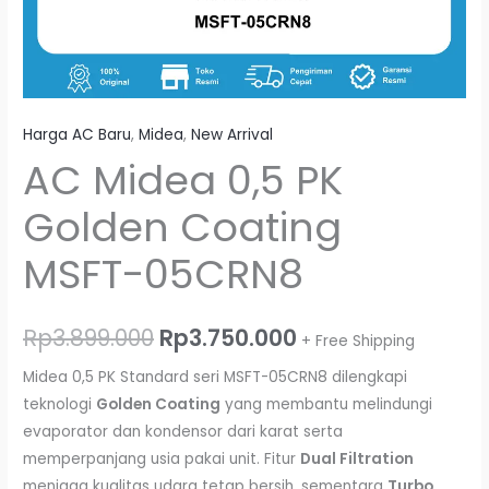
Harga AC Baru
,
Midea
,
New Arrival
AC Midea 0,5 PK
Golden Coating
MSFT-05CRN8
Rp
3.899.000
Rp
3.750.000
+ Free Shipping
Midea 0,5 PK Standard seri MSFT-05CRN8 dilengkapi
teknologi
Golden Coating
yang membantu melindungi
evaporator dan kondensor dari karat serta
memperpanjang usia pakai unit. Fitur
Dual Filtration
menjaga kualitas udara tetap bersih, sementara
Turbo