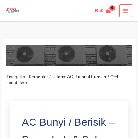
Lewati
ke
Rp
0
konten
Tinggalkan Komentar
/
Tutorial AC
,
Tutorial Freezer
/ Oleh
zonateknik
AC Bunyi / Berisik –