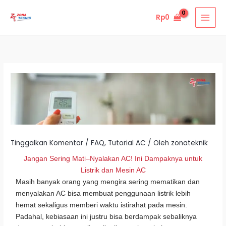
Lewati
Rp
0
ke
konten
Tinggalkan Komentar
/
FAQ
,
Tutorial AC
/ Oleh
zonateknik
Jangan Sering Mati–Nyalakan AC! Ini Dampaknya untuk
Listrik dan Mesin AC
Masih banyak orang yang mengira sering mematikan dan
menyalakan AC bisa membuat penggunaan listrik lebih
hemat sekaligus memberi waktu istirahat pada mesin.
Padahal, kebiasaan ini justru bisa berdampak sebaliknya