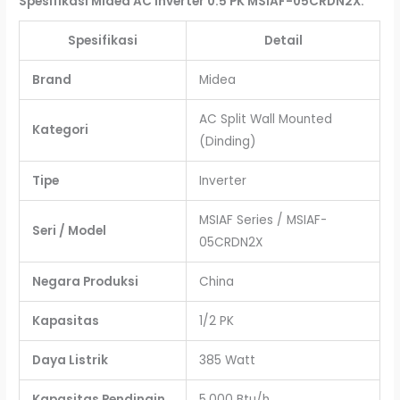
Spesifikasi Midea AC Inverter 0.5 PK MSIAF-05CRDN2X
:
Spesifikasi
Detail
Brand
Midea
AC Split Wall Mounted
Kategori
(Dinding)
Tipe
Inverter
MSIAF Series / MSIAF-
Seri / Model
05CRDN2X
Negara Produksi
China
Kapasitas
1/2 PK
Daya Listrik
385 Watt
Kapasitas Pendingin
5.000 Btu/h