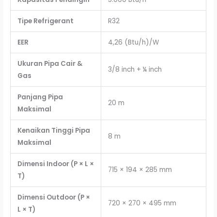
Tipe Refrigerant
R32
EER
4,26 (Btu/h)/W
Ukuran Pipa Cair &
3/8 inch + ¼ inch
Gas
Panjang Pipa
20 m
Maksimal
Kenaikan Tinggi Pipa
8 m
Maksimal
Dimensi Indoor (P × L ×
715 × 194 × 285 mm
T)
Dimensi Outdoor (P ×
720 × 270 × 495 mm
L × T)