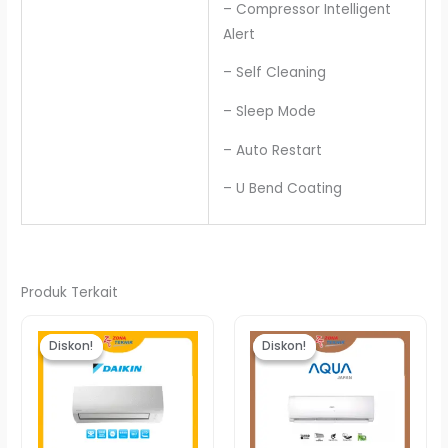
– Compressor Intelligent
Alert
– Self Cleaning
– Sleep Mode
– Auto Restart
– U Bend Coating
Produk Terkait
Harga
Harga
Harga
Harg
aslinya
saat
aslinya
saat
Diskon!
Diskon!
Diskon!
Diskon!
adalah:
ini
adalah:
ini
Rp15.830.000.
adalah:
Rp3.976.000.
adala
Rp15.390.000.
Rp3.8