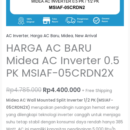
AC Inverter
,
Harga AC Baru
,
Midea
,
New Arrival
HARGA AC BARU
Midea AC Inverter 0.5
PK MSIAF-05CRDN2X
Rp
4.785.000
Rp
4.400.000
+ Free Shipping
Midea AC Wall Mounted Split Inverter 1/2 PK (MSIAF-
05CRDN2X)
merupakan pendingin ruangan hemat energi
yang dilengkapi teknologi inverter canggih untuk menjaga
suhu tetap stabil dengan konsumsi daya rendah hanya 385
Watt. AC ini memiliki kapasitas pendinginan 5.000 Btu/h