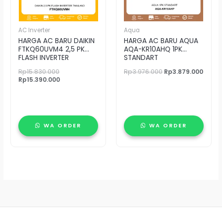
AC Inverter
Aqua
HARGA AC BARU DAIKIN
HARGA AC BARU AQUA
FTKQ60UVM4 2,5 PK
AQA-KR10AHQ 1PK
FLASH INVERTER
STANDART
Rp
15.830.000
Rp
3.976.000
Rp
3.879.000
Rp
15.390.000
WA ORDER
WA ORDER