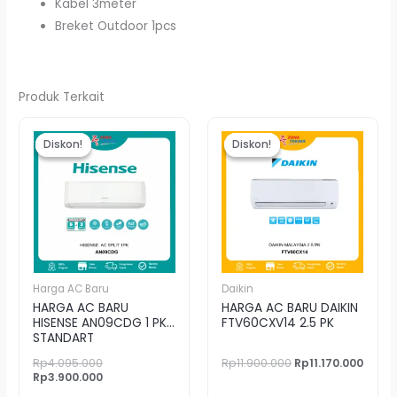
Kabel 3meter
Breket Outdoor 1pcs
Produk Terkait
Harga
Harga
Harga
Harg
aslinya
saat
aslinya
saat
Diskon!
Diskon!
Diskon!
Diskon!
adalah:
ini
adalah:
ini
Rp4.095.000.
adalah:
Rp11.900.000.
adala
Rp3.900.000.
Rp11.1
Harga AC Baru
Daikin
HARGA AC BARU
HARGA AC BARU DAIKIN
HISENSE AN09CDG 1 PK
FTV60CXV14 2.5 PK
STANDART
Rp
4.095.000
Rp
11.900.000
Rp
11.170.000
Rp
3.900.000