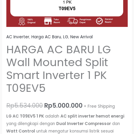
AC Inverter
,
Harga AC Baru
,
LG
,
New Arrival
HARGA AC BARU LG
Wall Mounted Split
Smart Inverter 1 PK
T09EV5
Rp
5.534.000
Rp
5.000.000
+ Free Shipping
LG AC T09EV5 1 PK
adalah
AC split inverter hemat energi
yang dilengkapi dengan
Dual Inverter Compressor
dan
Watt Control
untuk mengatur konsumsi listrik sesuai