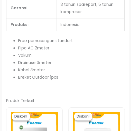
3 tahun sparepart, 5 tahun
Garansi
kompresor
Produksi
Indonesia
Free pemasangan standart
Pipa AC 2meter
Vakum
Drainase 3meter
Kabel 3meter
Breket Outdoor 1pcs
Produk Terkait
Harga
Harga
Harga
Harg
aslinya
saat
aslinya
saat
Diskon!
Diskon!
Diskon!
Diskon!
adalah:
ini
adalah:
ini
Rp11.420.000.
adalah:
Rp6.190.000.
adala
Rp11.270.000.
Rp5.9