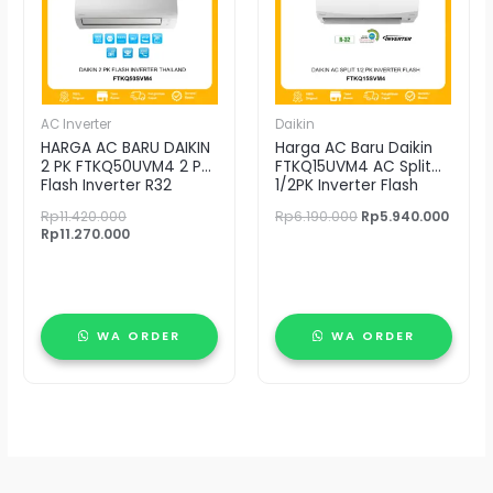
AC Inverter
Daikin
HARGA AC BARU DAIKIN
Harga AC Baru Daikin
2 PK FTKQ50UVM4 2 PK
FTKQ15UVM4 AC Split
Flash Inverter R32
1/2PK Inverter Flash
Rp
11.420.000
Rp
6.190.000
Rp
5.940.000
Rp
11.270.000
WA ORDER
WA ORDER