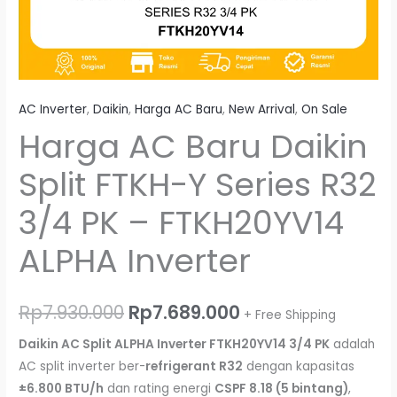
FTKH20YV14
ALPHA
Inverter
AC Inverter
,
Daikin
,
Harga AC Baru
,
New Arrival
,
On Sale
Harga AC Baru Daikin
Split FTKH-Y Series R32
3/4 PK – FTKH20YV14
ALPHA Inverter
Rp
7.930.000
Rp
7.689.000
+ Free Shipping
Daikin AC Split ALPHA Inverter FTKH20YV14 3/4 PK
adalah
AC split inverter ber-
refrigerant R32
dengan kapasitas
±6.800 BTU/h
dan rating energi
CSPF 8.18 (5 bintang)
,