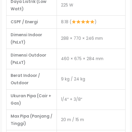
Daya Listrik (Low
225 W
Watt)
CSPF / Energi
8.18 (
)
Dimensi Indoor
288 × 770 × 246 mm
(PxLxT)
Dimensi Outdoor
460 × 675 × 284 mm
(PxLxT)
Berat Indoor /
9 kg / 24 kg
Outdoor
Ukuran Pipa (Cair +
1/4″ + 3/8″
Gas)
Max Pipa (Panjang /
20 m / 15 m
Tinggi)