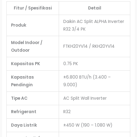
Fitur / Spesifikasi
Detail
Daikin AC Split ALPHA Inverter
Produk
R32 3/4 PK
Model Indoor /
FTKH20YV14 / RKH20YV14
Outdoor
Kapasitas PK
0.75 PK
Kapasitas
±6.800 BTU/h (3.400 –
Pendingin
9.000)
Tipe AC
AC Split Wall Inverter
Refrigerant
R32
Daya Listrik
±450 W (190 – 1.080 W)