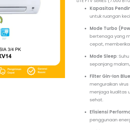
LITE FTV SERIES (7.000 BT
Kapasitas Pendi
untuk ruangan keci
Mode Turbo (Pow
bertenaga yang m
cepat, memberikan
Mode Sleep
: Suh
sepanjang malam, 
Filter Gin-Ion Blu
menguraikan virus 
menjaga kualitas 
sehat.
Efisiensi Perform
penggunaan energ