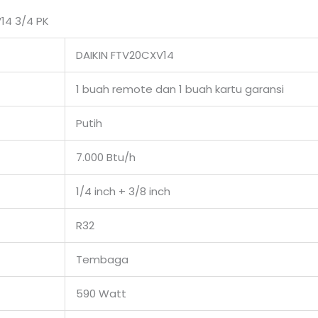
V14 3/4 PK
DAIKIN FTV20CXV14
1 buah remote dan 1 buah kartu garansi
Putih
7.000 Btu/h
1/4 inch + 3/8 inch
R32
Tembaga
590 Watt