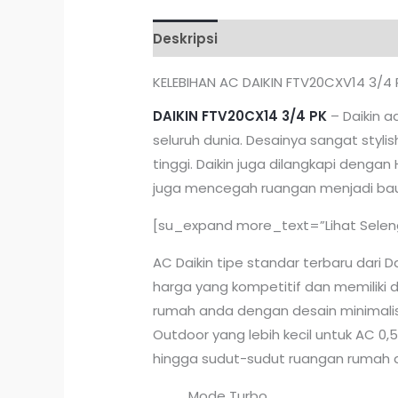
Deskripsi
Ulasan (0)
KELEBIHAN AC DAIKIN FTV20CXV14 3/4 
DAIKIN FTV20CX14 3/4 PK
– Daikin a
seluruh dunia. Desainya sangat styl
tinggi. Daikin juga dilangkapi dengan 
juga mencegah ruangan menjadi bau
[su_expand more_text=”Lihat Selengk
AC Daikin tipe standar terbaru dari Dai
harga yang kompetitif dan memiliki 
rumah anda dengan desain minimalis 
Outdoor yang lebih kecil untuk AC 0
hingga sudut-sudut ruangan rumah a
Mode Turbo