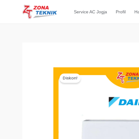
Lewati
ke
Service AC Jogja
Profil
Ha
konten
Diskon!