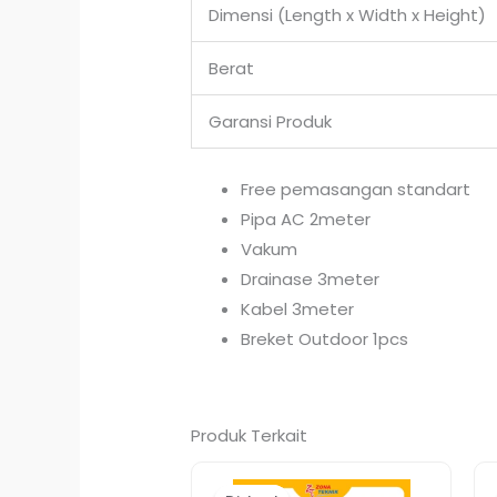
Dimensi (Length x Width x Height)
Berat
Garansi Produk
Free pemasangan standart
Pipa AC 2meter
Vakum
Drainase 3meter
Kabel 3meter
Breket Outdoor 1pcs
Produk Terkait
Harga
Harga
aslinya
saat