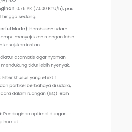
U/H) R32
nginan
: 0.75 PK (7.000 BTU/h), pas
l hingga sedang.
erful Mode)
: Hembusan udara
ampu menyejukkan ruangan lebih
 kesejukan instan.
u diatur otomatis agar nyaman
mendukung tidur lebih nyenyak.
e
: Filter khusus yang efektif
dan partikel berbahaya di udara,
udara dalam ruangan (IEQ) lebih
a
: Pendinginan optimal dengan
i hemat.