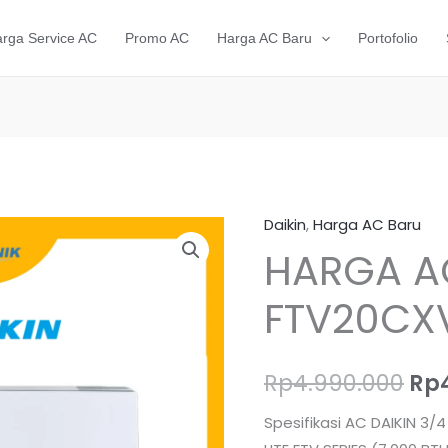
rga Service AC
Promo AC
Harga AC Baru
Portofolio
Daikin
,
Harga AC Baru
Kuantitas
Ha
HARGA AC
HARGA
asl
AC
FTV20CXV
BARU
ada
DAIKIN
Rp4
FTV20CXV14
Rp
4.990.000
Rp
3/4
PK
Spesifikasi AC DAIKIN 3