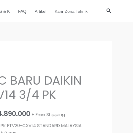
Cari
S & K
FAQ
Artikel
Karir Zona Teknik
rga
Harga
 BARU DAIKIN
inya
saat
14 3/4 PK
lah:
ini
.990.000.
adalah:
4.890.000
+ Free Shipping
Rp4.890.000.
/4 PK FTV20-CXV14 STANDARD MALAYSIA