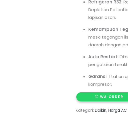
Refrigeran R32
: 
Depletion Potentia
lapisan ozon.
Kemampuan Teg
meski tegangan lis
daerah dengan pasok
Auto Restart
: Ot
pengaturan terakh
Garansi
: 1 tahun
kompresor.
WA ORDER
Kategori:
Daikin
,
Harga AC 