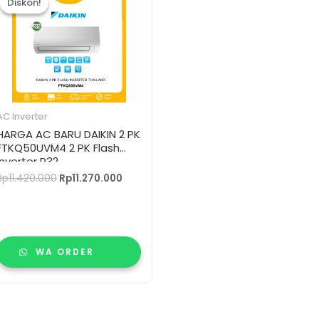
Diskon!
Diskon!
adalah:
ini
Rp11.420.000.
adalah:
.
Rp11.270.000.
AC Inverter
HARGA AC BARU DAIKIN 2 PK
FTKQ50UVM4 2 PK Flash
Inverter R32
Rp
11.420.000
Rp
11.270.000
WA ORDER