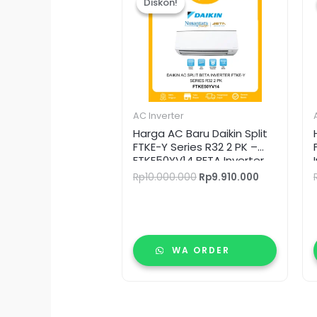
Diskon!
Diskon!
adalah:
ini
Rp10.000.000.
adalah:
Rp9.910.000
AC Inverter
Harga AC Baru Daikin Split
FTKE-Y Series R32 2 PK –
FTKE50YV14 BETA Inverter
Rp
10.000.000
Rp
9.910.000
WA ORDER