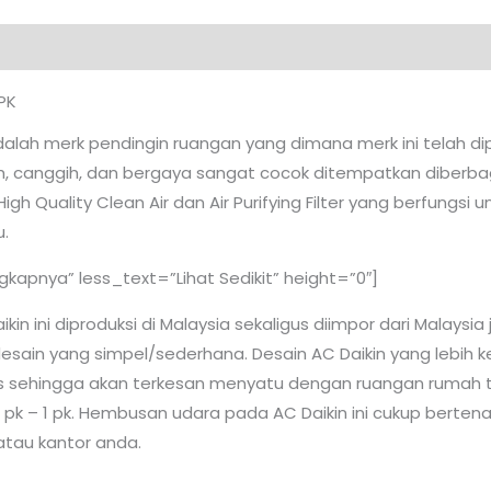
PK
dalah merk pendingin ruangan yang dimana merk ini telah di
ish, canggih, dan bergaya sangat cocok ditempatkan diberba
High Quality Clean Air dan Air Purifying Filter yang berfungsi
.
apnya” less_text=”Lihat Sedikit” height=”0″]
kin ini diproduksi di Malaysia sekaligus diimpor dari Malaysia j
desain yang simpel/sederhana. Desain AC Daikin yang lebih k
sehingga akan terkesan menyatu dengan ruangan rumah terse
,5 pk – 1 pk. Hembusan udara pada AC Daikin ini cukup bert
tau kantor anda.