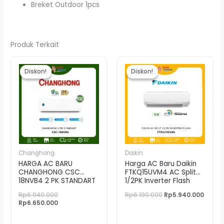
Breket Outdoor 1pcs
Produk Terkait
Harga
Harga
Harga
Harg
aslinya
saat
aslinya
saat
Diskon!
Diskon!
Diskon!
Diskon!
adalah:
ini
adalah:
ini
Rp6.940.000.
adalah:
Rp6.190.000.
adala
Rp6.650.000.
Rp5.9
Changhong
Daikin
HARGA AC BARU
Harga AC Baru Daikin
CHANGHONG CSC
FTKQ15UVM4 AC Split
18NVB4 2 PK STANDART
1/2PK Inverter Flash
Rp
6.940.000
Rp
6.190.000
Rp
5.940.000
Rp
6.650.000