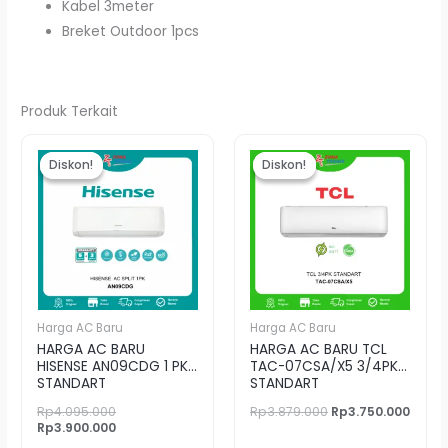
Kabel 3meter
Breket Outdoor 1pcs
Produk Terkait
Harga
Harga
Harga
Harg
aslinya
saat
aslinya
saat
Diskon!
Diskon!
Diskon!
Diskon!
adalah:
ini
adalah:
ini
Rp4.095.000.
adalah:
Rp3.879.000.
adala
Rp3.900.000.
Rp3.7
Harga AC Baru
Harga AC Baru
HARGA AC BARU
HARGA AC BARU TCL
HISENSE AN09CDG 1 PK
TAC-07CSA/X5 3/4PK
STANDART
STANDART
Rp
4.095.000
Rp
3.879.000
Rp
3.750.000
Rp
3.900.000