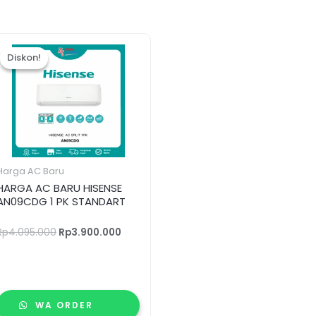
Harga
Harga
aslinya
saat
Diskon!
Diskon!
adalah:
ini
Rp4.095.000.
adalah:
0.
Rp3.900.000.
Harga AC Baru
HARGA AC BARU HISENSE
AN09CDG 1 PK STANDART
Rp
4.095.000
Rp
3.900.000
WA ORDER