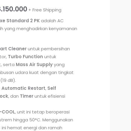
8.150.000
+ Free Shipping
xe Standard 2 PK
adalah AC
gih yang menghadirkan kenyamanan
art Cleaner
untuk pembersihan
tor,
Turbo Function
untuk
, serta
Mass Air Supply
yang
busan udara kuat dengan tingkat
(19 dB).
i
Automatic Restart
,
Self
Lock
, dan
Timer
untuk efisiensi
I-COOL
, unit ini tetap beroperasi
kstrem hingga 50°C. Menggunakan
C ini hemat energi dan ramah