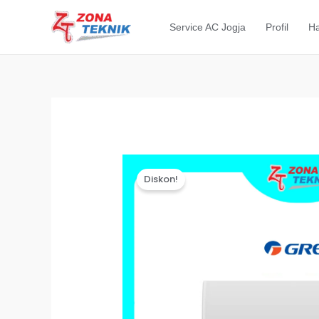
Lewati
ke
Service AC Jogja
Profil
Ha
konten
Diskon!