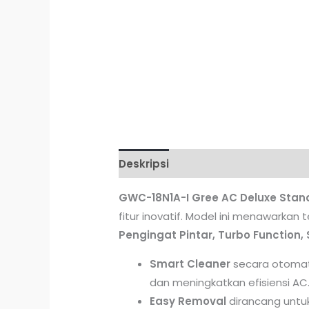
Deskripsi
Ulasan (0)
GWC-18N1A-I Gree AC Deluxe Stand
fitur inovatif. Model ini menawarkan 
Pengingat Pintar, Turbo Function,
Smart Cleaner
secara otomat
dan meningkatkan efisiensi AC
Easy Removal
dirancang untu