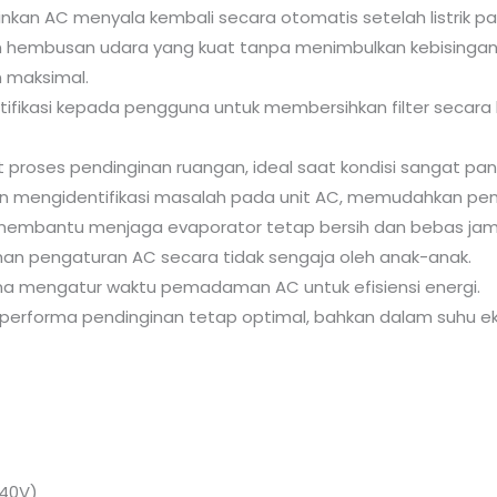
kan AC menyala kembali secara otomatis setelah listrik p
 hembusan udara yang kuat tanpa menimbulkan kebisingan b
 maksimal.
ifikasi kepada pengguna untuk membersihkan filter secara 
roses pendinginan ruangan, ideal saat kondisi sangat pan
 mengidentifikasi masalah pada unit AC, memudahkan pe
embantu menjaga evaporator tetap bersih dan bebas jamu
n pengaturan AC secara tidak sengaja oleh anak-anak.
 mengatur waktu pemadaman AC untuk efisiensi energi.
erforma pendinginan tetap optimal, bahkan dalam suhu ek
240V)