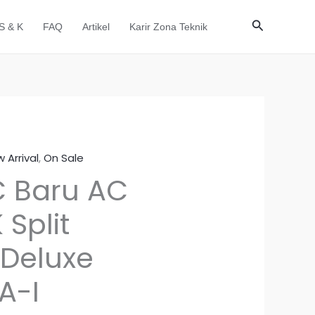
Cari
S & K
FAQ
Artikel
Karir Zona Teknik
 Arrival
,
On Sale
rga
Harga
 Baru AC
inya
saat
 Split
lah:
ini
 Deluxe
.420.000.
adalah:
Rp8.150.000.
A-I