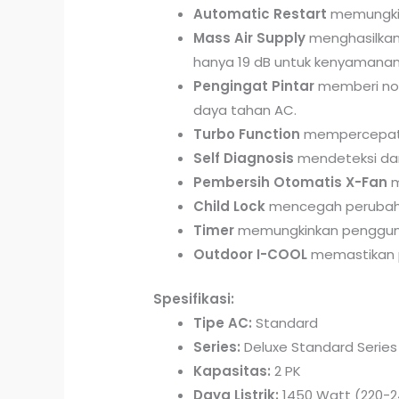
Automatic Restart
memungkin
Mass Air Supply
menghasilkan
hanya 19 dB untuk kenyamanan
Pengingat Pintar
memberi not
daya tahan AC.
Turbo Function
mempercepat p
Self Diagnosis
mendeteksi dan
Pembersih Otomatis X-Fan
m
Child Lock
mencegah perubaha
Timer
memungkinkan pengguna
Outdoor I-COOL
memastikan p
Spesifikasi:
Tipe AC:
Standard
Series:
Deluxe Standard Series
Kapasitas:
2 PK
Daya Listrik:
1450 Watt (220-