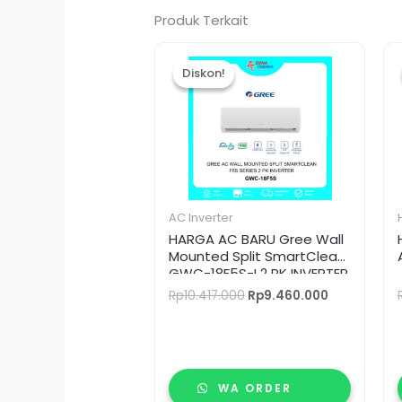
Produk Terkait
Harga
Harga
aslinya
saat
Diskon!
Diskon!
adalah:
ini
Rp10.417.000.
adalah:
Rp9.460.00
AC Inverter
HARGA AC BARU Gree Wall
Mounted Split SmartClean
GWC-18F5S-I 2 PK INVERTER
Rp
10.417.000
Rp
9.460.000
WA ORDER