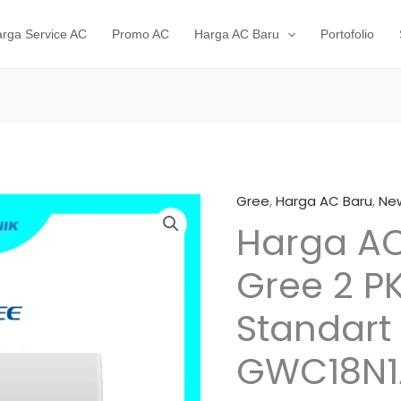
rga Service AC
Promo AC
Harga AC Baru
Portofolio
Gree
,
Harga AC Baru
,
New
Kuantitas
Ha
Harga AC
Harga
asl
AC
Gree 2 PK
Baru
ada
AC
Standart
Rp8
Gree
2
GWC18N1
PK
Split