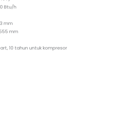
0 Btu/h
²
333 mm
x 555 mm
art, 10 tahun untuk kompresor