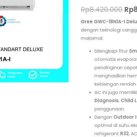
Standart
Rp
8.420.000
Rp
Deluxe
Gree GWC-18N1A-I Delu
GWC18N1A-
dengan teknologi cang
I
maksimal.
Dilengkapi fitur
Sm
otomatis evapora
pendinginan cepat
menghasilkan hem
kebisingan rendah 
AC ini juga memilik
Diagnosis
,
Child 
penggunaan.
Dengan
Outdoor 
optimal di suhu e
refrigerant
R32
, A