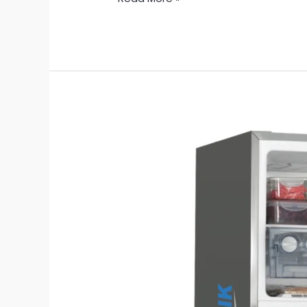
Kerusakan
Pada
Kulkas
Dua
Pintu