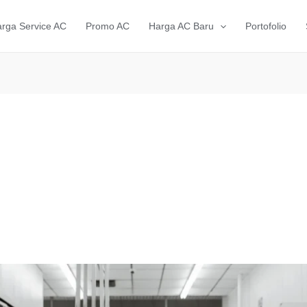
rga Service AC
Promo AC
Harga AC Baru
Portofolio