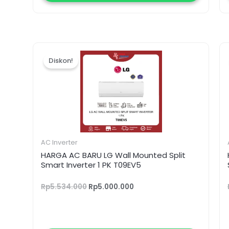
Harga
Harga
aslinya
saat
Diskon!
adalah:
ini
Rp5.534.000.
adalah:
Rp5.000.000.
AC Inverter
HARGA AC BARU LG Wall Mounted Split
Smart Inverter 1 PK T09EV5
Rp
5.534.000
Rp
5.000.000