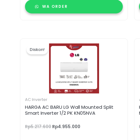
WA ORDER
Harga
Harga
aslinya
saat
Diskon!
adalah:
ini
Rp5.217.600.
adalah:
Rp4.955.000.
AC Inverter
HARGA AC BARU LG Wall Mounted Split
Smart Inverter 1/2 PK KN05NVA
Rp
5.217.600
Rp
4.955.000