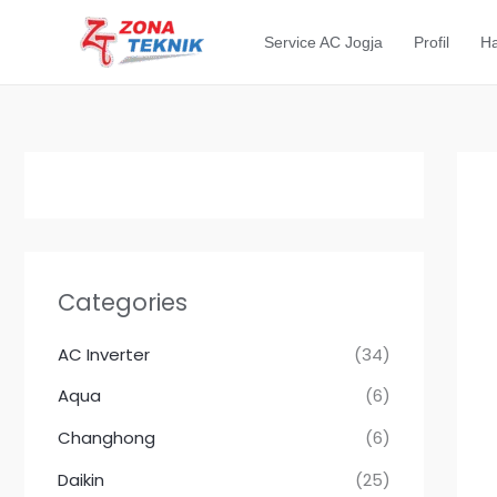
Lewati
ke
Service AC Jogja
Profil
Ha
konten
Categories
AC Inverter
(34)
Aqua
(6)
Changhong
(6)
Daikin
(25)