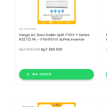
Rp7.389.000.
AC Inverter
Harga AC Baru Daikin Split FTKH-Y Series
R32 1/2 PK – FTKH15YV1 ALPHA Inverter
Rp
7.600.000
Rp
7.389.000
WA ORDER
Harga
Harga
aslinya
saat