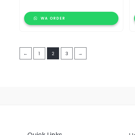
WA ORDER
←
1
2
3
→
Quick Links