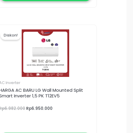
Harga
Harga
aslinya
saat
Diskon!
adalah:
ini
Rp6.982.000.
adalah:
Rp6.950.000.
AC Inverter
HARGA AC BARU LG Wall Mounted Split
Smart Inverter 1,5 PK T12EV5
Rp
6.982.000
Rp
6.950.000