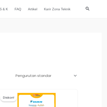
Cari
S & K
FAQ
Artikel
Karir Zona Teknik
Harga
Harga
aslinya
saat
Diskon!
adalah:
ini
Rp13.800.000.
adalah: