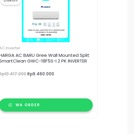
Diskon!
adalah:
ini
Rp10.417.000.
adalah:
Rp9.460.000.
AC Inverter
HARGA AC BARU Gree Wall Mounted Split
SmartClean GWC-18F5S-I 2 PK INVERTER
Rp
10.417.000
Rp
9.460.000
WA ORDER