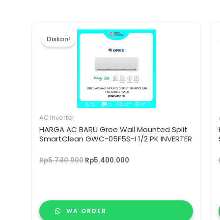
Harga
Harga
aslinya
saat
Diskon!
adalah:
ini
Rp5.740.000.
adalah:
Rp5.400.000.
AC Inverter
HARGA AC BARU Gree Wall Mounted Split
SmartClean GWC-05F5S-I 1/2 PK INVERTER
Rp
5.740.000
Rp
5.400.000
WA ORDER