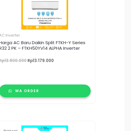
Rp13.179.000.
AC Inverter
Harga AC Baru Daikin Split FTKH-Y Series
R32 2 PK – FTKH50YV14 ALPHA Inverter
Rp
13.800.000
Rp
13.179.000
WA ORDER
Harga
Harga
aslinya
saat