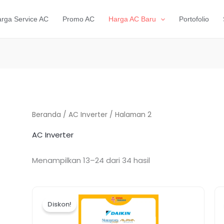
rga Service AC
Promo AC
Harga AC Baru
Portofolio
Beranda
/
AC Inverter
/ Halaman 2
AC Inverter
Menampilkan 13–24 dari 34 hasil
Harga
Harga
aslinya
saat
Diskon!
adalah:
ini
Rp7.600.000.
adalah: