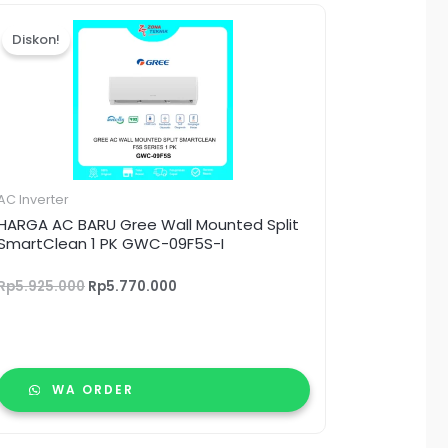
Harga
Harga
aslinya
saat
Diskon!
adalah:
ini
Rp5.925.000.
adalah:
Rp5.770.000.
AC Inverter
HARGA AC BARU Gree Wall Mounted Split
SmartClean 1 PK GWC-09F5S-I
Rp
5.925.000
Rp
5.770.000
WA ORDER