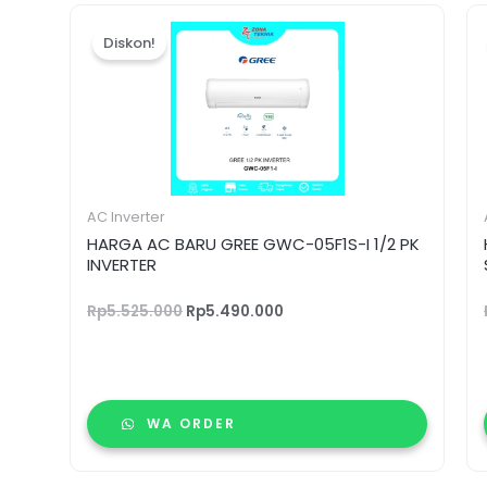
Harga
Harga
aslinya
saat
Diskon!
adalah:
ini
Rp5.525.000.
adalah:
Rp5.490.000.
AC Inverter
HARGA AC BARU GREE GWC-05F1S-I 1/2 PK
INVERTER
Rp
5.525.000
Rp
5.490.000
WA ORDER