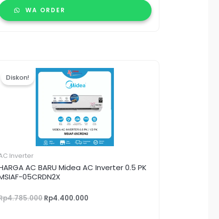
WA ORDER
Harga
Harga
aslinya
saat
Diskon!
adalah:
ini
Rp4.785.000.
adalah:
Rp4.400.000.
AC Inverter
HARGA AC BARU Midea AC Inverter 0.5 PK
MSIAF-05CRDN2X
Rp
4.785.000
Rp
4.400.000