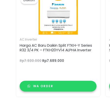
Diskon!
adalah:
ini
Rp7.930.000.
adalah:
Rp7.689.000.
AC Inverter
Harga AC Baru Daikin Split FTKH-Y Series
R32 3/4 PK – FTKH20YV14 ALPHA Inverter
Rp
7.930.000
Rp
7.689.000
WA ORDER