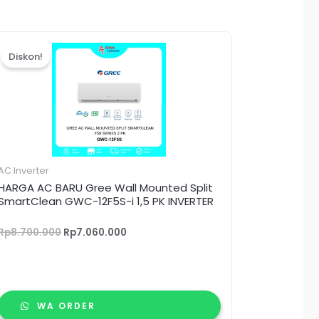
Harga
Harga
aslinya
saat
Diskon!
adalah:
ini
Rp8.700.000.
adalah:
Rp7.060.000.
AC Inverter
HARGA AC BARU Gree Wall Mounted Split
SmartClean GWC-12F5S-i 1,5 PK INVERTER
Rp
8.700.000
Rp
7.060.000
WA ORDER